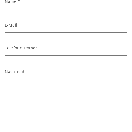
Name *
Bitte
E-Mail
lasse
dieses
Feld
leer.
Telefonnummer
Bitte
Nachricht
lasse
dieses
Feld
leer.